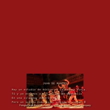
JUAN DE MARCOS
Hay un estudio de música en La Habana Vieja.
Tú y yo estamos a mil millas de distancia
En una isla muy diferente.
Pero un sonido como este, tiende a viajar…
Fotografía de Ahron R. Foster, cortesía de Atlantic Theater Company