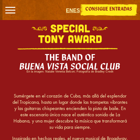
Saltar al contenido
CONSIGUE ENTRADAS
EN
ES
LIBRETO DE
MÚSICA DEL GANADOR DEL PREMIO GRAMMY
MARCO RAMIREZ
BUENA VISTA SOCIAL CLUB™
En la imagen: Natalie Venetia Belcon
;
Fotografía de Bradley Credit
COREOGRAFÍA DE
CONCEBIDO Y
DIRIGIDO POR
PATRICIA DELGADO & JUSTIN PECK
SAHEEM ALI
S
Sumérgete en el corazón de Cuba, más allá del esplendor
del Tropicana, hasta un lugar donde las trompetas vibrantes
O
y las guitarras chispeantes encienden la pista de baile. En
B
este escenario único nace el auténtico sonido de La
Habana, y una mujer descubre la música que transformará
R
su vida para siempre.
E
Inspirado en hechos reales, el nuevo musical de Broadway,